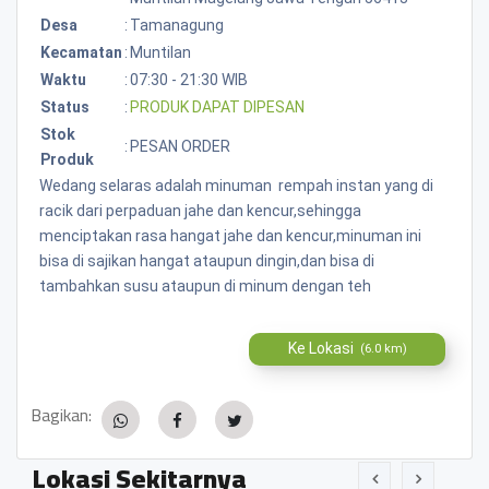
Desa
:
Tamanagung
Kecamatan
:
Muntilan
Waktu
:
07:30 - 21:30 WIB
Status
:
PRODUK DAPAT DIPESAN
Stok
:
PESAN ORDER
Produk
Wedang selaras adalah minuman rempah instan yang di
racik dari perpaduan jahe dan kencur,sehingga
menciptakan rasa hangat jahe dan kencur,minuman ini
bisa di sajikan hangat ataupun dingin,dan bisa di
tambahkan susu ataupun di minum dengan teh
Ke Lokasi
(6.0 km)
Bagikan:
Lokasi Sekitarnya