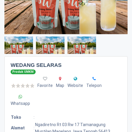
WEDANG SELARAS
Produk UMKM
Favorite
Map
Website
Telepon
Whatsapp
Toko
:
Ngadiretno Rt 03 Rw 17 Tamanagung
Alamat
:
Muntilan Magelang Jawa Tengah 56413