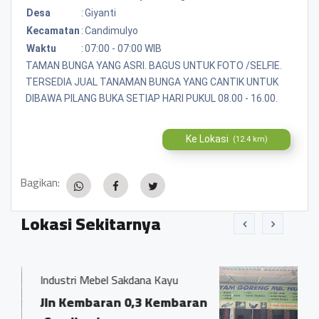
Desa
:
Giyanti
Kecamatan
:
Candimulyo
Waktu
:
07:00 - 07:00 WIB
TAMAN BUNGA YANG ASRI. BAGUS UNTUK FOTO /SELFIE.
TERSEDIA JUAL TANAMAN BUNGA YANG CANTIK UNTUK
DIBAWA PILANG BUKA SETIAP HARI PUKUL 08.00 - 16.00.
Ke Lokasi
(12.4 km)
Bagikan:
Lokasi Sekitarnya
 Sakdana Kayu
Ayam goreng mbk Nur
n 0,3 Kembaran
Kembaran Jln Cand