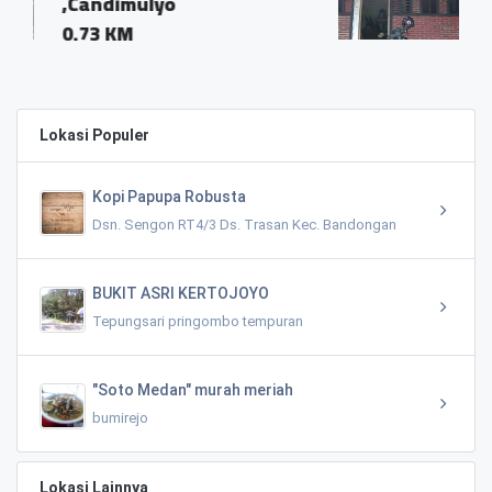
blabak km 01 Kemb
Candimulyo
0.66 KM
Lokasi Populer
Kopi Papupa Robusta
Dsn. Sengon RT4/3 Ds. Trasan Kec. Bandongan
BUKIT ASRI KERTOJOYO
Tepungsari pringombo tempuran
"Soto Medan" murah meriah
bumirejo
Lokasi Lainnya