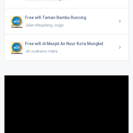
Free wifi Taman Bambu Runcing
Jalan Magelang Jogja
Free wifi di Masjid An Nuur Kota Mungkid
Jln soekarno Hatta