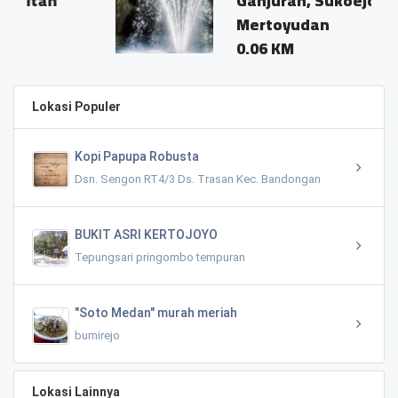
Ganjuran, Sukoejo,
Mertoyudan
0.06 KM
Lokasi Populer
Kopi Papupa Robusta
Dsn. Sengon RT4/3 Ds. Trasan Kec. Bandongan
BUKIT ASRI KERTOJOYO
Tepungsari pringombo tempuran
"Soto Medan" murah meriah
bumirejo
Lokasi Lainnya