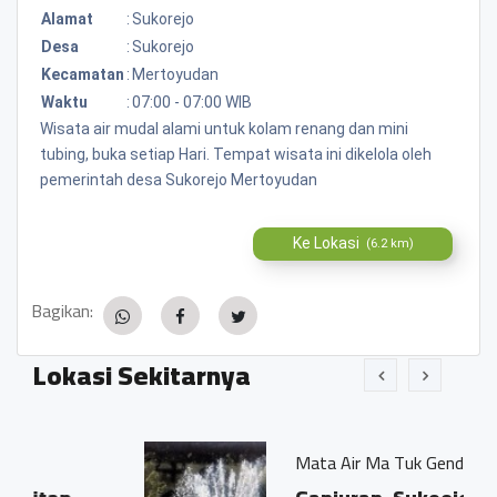
Alamat
:
Sukorejo
Desa
:
Sukorejo
Kecamatan
:
Mertoyudan
Waktu
:
07:00 - 07:00 WIB
Wisata air mudal alami untuk kolam renang dan mini
tubing, buka setiap Hari. Tempat wisata ini dikelola oleh
pemerintah desa Sukorejo Mertoyudan
Ke Lokasi
(6.2 km)
Bagikan:
Lokasi Sekitarnya
Mata Air Ma Tuk Gending