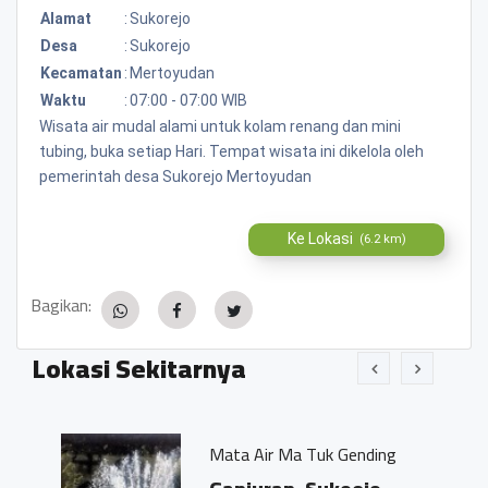
Alamat
:
Sukorejo
Desa
:
Sukorejo
Kecamatan
:
Mertoyudan
Waktu
:
07:00 - 07:00 WIB
Wisata air mudal alami untuk kolam renang dan mini
tubing, buka setiap Hari. Tempat wisata ini dikelola oleh
pemerintah desa Sukorejo Mertoyudan
Ke Lokasi
(6.2 km)
Bagikan:
Lokasi Sekitarnya
Mata Air Ma Tuk Gending