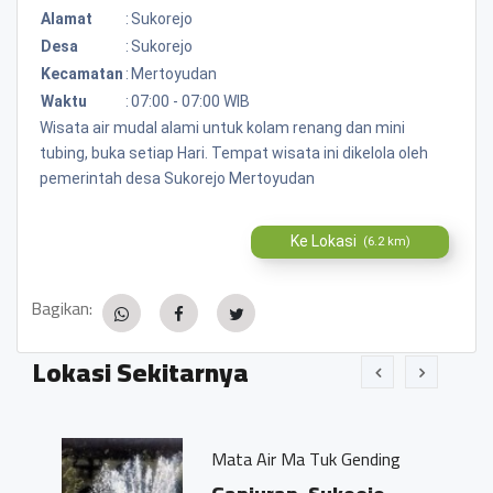
Alamat
:
Sukorejo
Desa
:
Sukorejo
Kecamatan
:
Mertoyudan
Waktu
:
07:00 - 07:00 WIB
Wisata air mudal alami untuk kolam renang dan mini
tubing, buka setiap Hari. Tempat wisata ini dikelola oleh
pemerintah desa Sukorejo Mertoyudan
Ke Lokasi
(6.2 km)
Bagikan:
Lokasi Sekitarnya
Mata Air Ma Tuk Gending