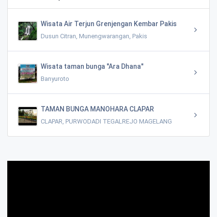
Wisata Air Terjun Grenjengan Kembar Pakis
Dusun Citran, Munengwarangan, Pakis
Wisata taman bunga "Ara Dhana"
Banyuroto
TAMAN BUNGA MANOHARA CLAPAR
CLAPAR, PURWODADI TEGALREJO MAGELANG