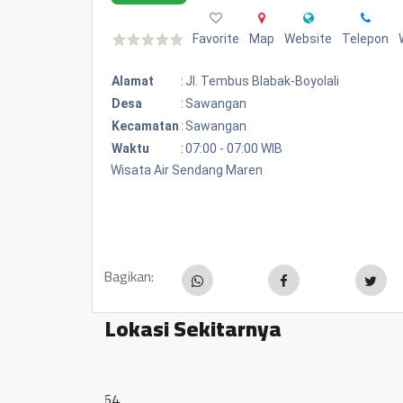
Favorite
Map
Website
Telepon
Alamat
:
Jl. Tembus Blabak-Boyolali
Desa
:
Sawangan
Kecamatan
:
Sawangan
Waktu
:
07:00 - 07:00 WIB
Wisata Air Sendang Maren
Bagikan:
Lokasi Sekitarnya
BUMDES BIMASENA