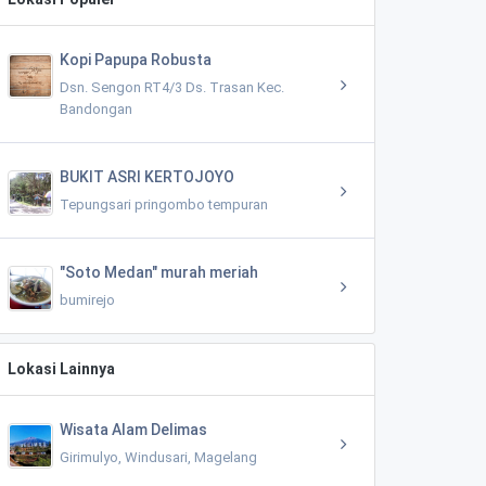
Kopi Papupa Robusta
Dsn. Sengon RT4/3 Ds. Trasan Kec.
Bandongan
BUKIT ASRI KERTOJOYO
Tepungsari pringombo tempuran
"Soto Medan" murah meriah
bumirejo
Lokasi Lainnya
Wisata Alam Delimas
Girimulyo, Windusari, Magelang