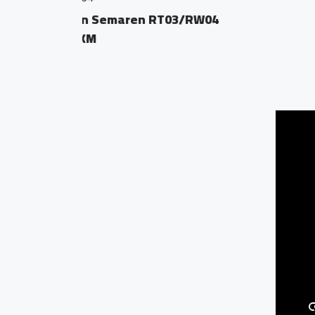
Jl. Tembus Blabak-B
0.27 KM