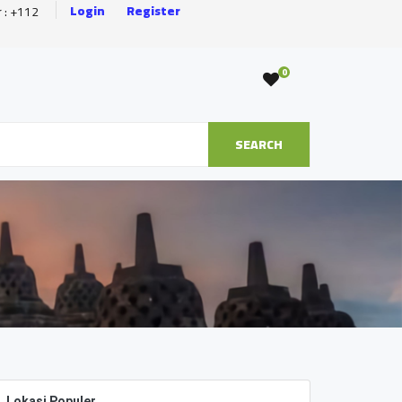
Login
Register
r : +112
0
SEARCH
Lokasi Populer