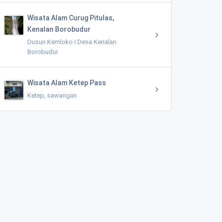
Wisata Alam Curug Pitulas,
Kenalan Borobudur
Dusun Kemloko I Desa Kenalan
Borobudur
Wisata Alam Ketep Pass
Ketep, sawangan
Mata Air Ma Sendang Mudal