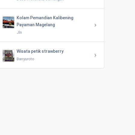
Kolam Pemandian Kalibening
Payaman Magelang
Jln
Wisata petik strawberry
Banyuroto
Mata Air Ma Sendang Mudal