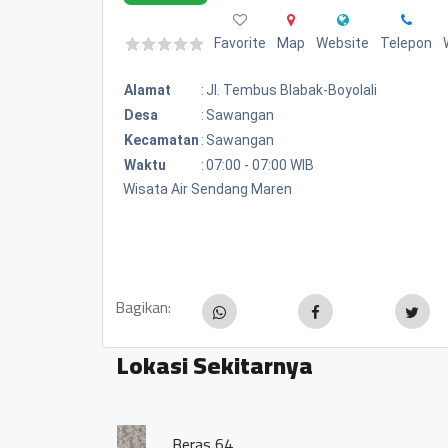
Favorite
Map
Website
Telepon
Alamat
:
Jl. Tembus Blabak-Boyolali
Desa
:
Sawangan
Kecamatan
:
Sawangan
Waktu
:
07:00 - 07:00 WIB
Wisata Air Sendang Maren
Bagikan:
Lokasi Sekitarnya
BUMDES BIMASENA