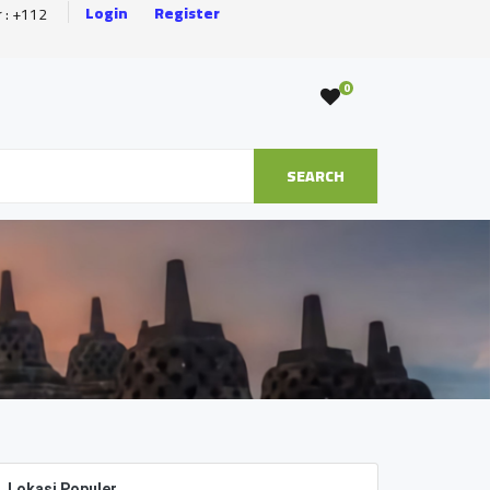
Login
Register
r : +112
0
SEARCH
Lokasi Populer