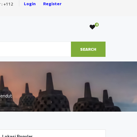
Login
Register
r : +112
0
SEARCH
Mendut
Lokasi Populer