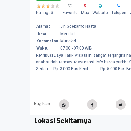
Rating : 3
Favorite
Map
Website
Telepon
Alamat
:
Jln Soekarno Hatta
Desa
:
Mendut
Kecamatan
:
Mungkid
Waktu
:
07:00 - 07:00 WIB
Retribusi Daya Tarik Wisata ini sangat terjangka h
anak sudah termasuk asuransi. Info harga parkir :
Sedan : Rp. 3.000 Bus Kecil : Rp. 5.000 Bus 
Bagikan:
Lokasi Sekitarnya