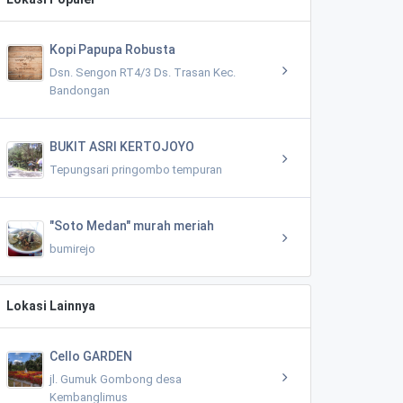
Kopi Papupa Robusta
Dsn. Sengon RT4/3 Ds. Trasan Kec.
Bandongan
BUKIT ASRI KERTOJOYO
Tepungsari pringombo tempuran
"Soto Medan" murah meriah
bumirejo
Lokasi Lainnya
Cello GARDEN
jl. Gumuk Gombong desa
Kembanglimus