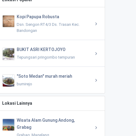
Kopi Papupa Robusta
Dsn. Sengon RT4/3 Ds. Trasan Kec.
Bandongan
BUKIT ASRI KERTOJOYO
Tepungsari pringombo tempuran
"Soto Medan" murah meriah
bumirejo
Lokasi Lainnya
Wisata Alam Gunung Andong,
Grabag
Grabag, Magelang