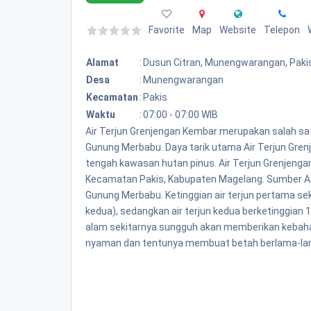
Favorite
Map
Website
Telepon
Alamat
:
Dusun Citran, Munengwarangan, Paki
Desa
:
Munengwarangan
Kecamatan
:
Pakis
Waktu
:
07:00 - 07:00 WIB
Air Terjun Grenjengan Kembar merupakan salah satu
Gunung Merbabu. Daya tarik utama Air Terjun Gren
tengah kawasan hutan pinus. Air Terjun Grenjenga
Kecamatan Pakis, Kabupaten Magelang. Sumber Air T
Gunung Merbabu. Ketinggian air terjun pertama se
kedua), sedangkan air terjun kedua berketinggian 
alam sekitarnya sungguh akan memberikan kebah
nyaman dan tentunya membuat betah berlama-lama