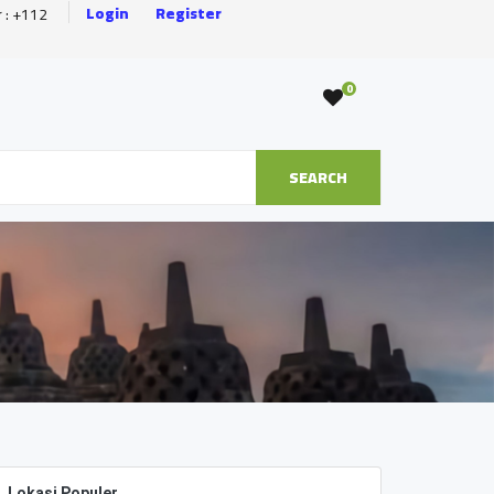
Login
Register
r : +112
0
SEARCH
s
Lokasi Populer