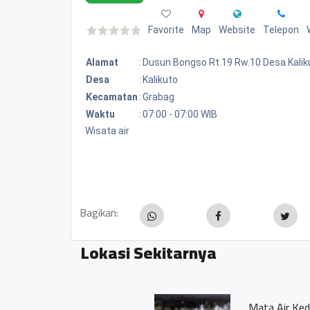
Favorite
Map
Website
Telepon
Alamat
:
Dusun Bongso Rt.19 Rw.10 Desa Kalik
Desa
:
Kalikuto
Kecamatan
:
Grabag
Waktu
:
07:00 - 07:00 WIB
Wisata air
Bagikan:
Lokasi Sekitarnya
Mata Air Kedung Bendo