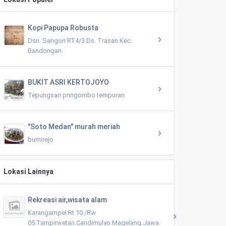
Kopi Papupa Robusta
Dsn. Sengon RT4/3 Ds. Trasan Kec.
Bandongan
BUKIT ASRI KERTOJOYO
Tepungsari pringombo tempuran
"Soto Medan" murah meriah
bumirejo
Lokasi Lainnya
Rekreasi air,wisata alam
Karangampel Rt 10 /Rw
05.Tampirwetan.Candimulyo.Magelang.Jawa