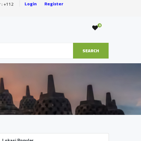
Login
Register
r : +112
0
SEARCH
Lokasi Populer