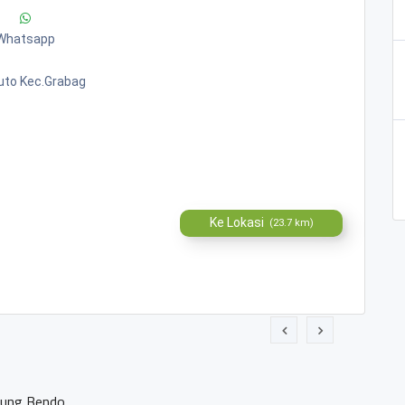
Whatsapp
uto Kec.grabag
Ke Lokasi
(23.7 km)