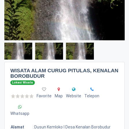
WISATA ALAM CURUG PITULAS, KENALAN
BOROBUDUR
Lokasi Wisata
Favorite
Map
Website
Telepon
Whatsapp
Alamat
:
Dusun Kemloko I Desa Kenalan Borobudur