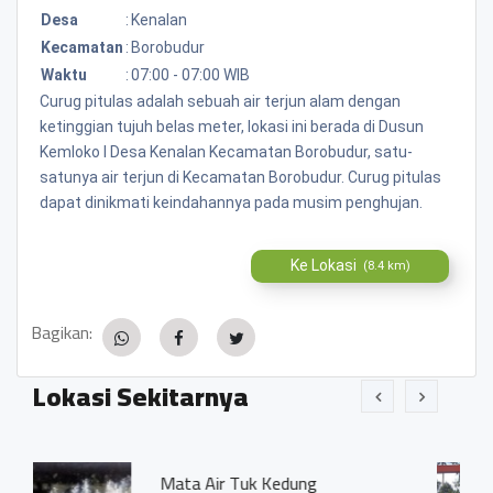
Desa
:
Kenalan
Kecamatan
:
Borobudur
Waktu
:
07:00 - 07:00 WIB
Curug pitulas adalah sebuah air terjun alam dengan
ketinggian tujuh belas meter, lokasi ini berada di Dusun
Kemloko I Desa Kenalan Kecamatan Borobudur, satu-
satunya air terjun di Kecamatan Borobudur. Curug pitulas
dapat dinikmati keindahannya pada musim penghujan.
Ke Lokasi
(8.4 km)
Bagikan:
Lokasi Sekitarnya
 Air Tuk Kedung
Tirta Kebon Nd