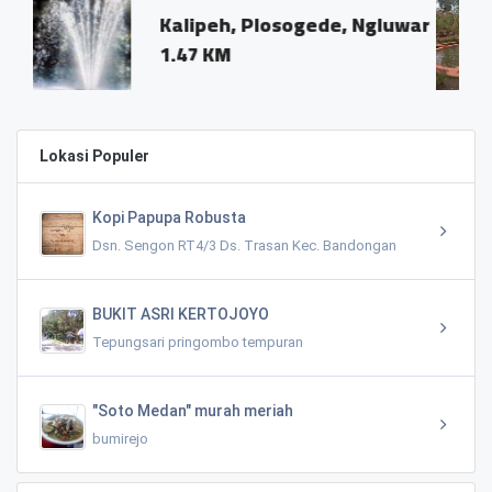
peh, Plosogede, Ngluwar
Dusun Puca
 KM
Ngluwar, K
1.57 KM
Lokasi Populer
Kopi Papupa Robusta
Dsn. Sengon RT4/3 Ds. Trasan Kec. Bandongan
BUKIT ASRI KERTOJOYO
Tepungsari pringombo tempuran
"Soto Medan" murah meriah
bumirejo