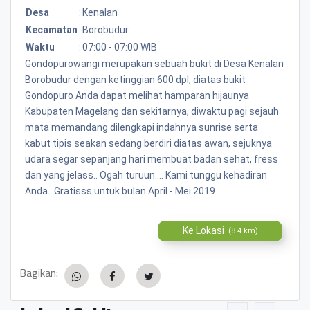
Desa
:
Kenalan
Kecamatan
:
Borobudur
Waktu
:
07:00 - 07:00 WIB
Gondopurowangi merupakan sebuah bukit di Desa Kenalan
Borobudur dengan ketinggian 600 dpl, diatas bukit
Gondopuro Anda dapat melihat hamparan hijaunya
Kabupaten Magelang dan sekitarnya, diwaktu pagi sejauh
mata memandang dilengkapi indahnya sunrise serta
kabut tipis seakan sedang berdiri diatas awan, sejuknya
udara segar sepanjang hari membuat badan sehat, fress
dan yang jelass.. Ogah turuun.... Kami tunggu kehadiran
Anda.. Gratisss untuk bulan April - Mei 2019
Ke Lokasi
(8.4 km)
Bagikan: