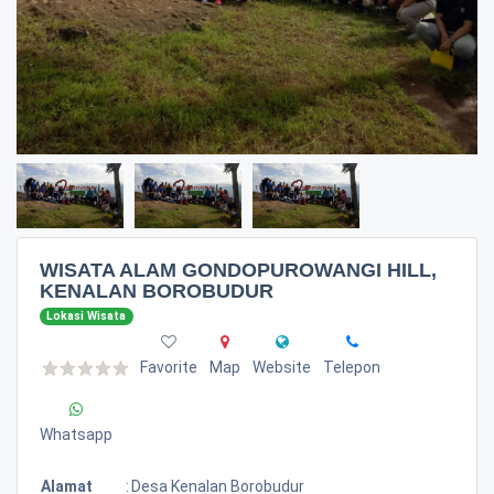
WISATA ALAM GONDOPUROWANGI HILL,
KENALAN BOROBUDUR
Lokasi Wisata
Favorite
Map
Website
Telepon
Whatsapp
Alamat
:
Desa Kenalan Borobudur