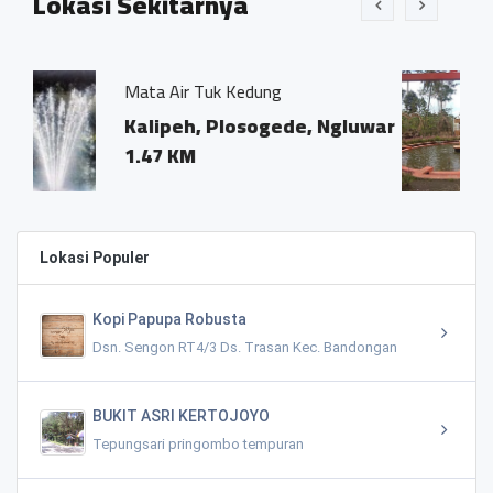
Lokasi Sekitarnya
k Kedung
Tirta Kebon Ndelik
Plosogede, Ngluwar
Dusun Pucang Ga
Ngluwar, Kelura
1.57 KM
Lokasi Populer
Kopi Papupa Robusta
Dsn. Sengon RT4/3 Ds. Trasan Kec. Bandongan
BUKIT ASRI KERTOJOYO
Tepungsari pringombo tempuran