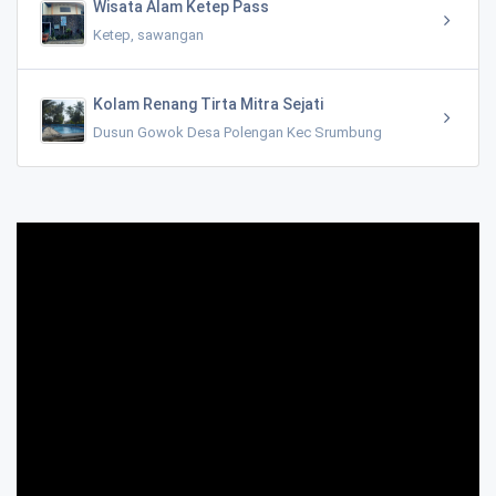
Wisata Alam Ketep Pass
Ketep, sawangan
Kolam Renang Tirta Mitra Sejati
Dusun Gowok Desa Polengan Kec Srumbung