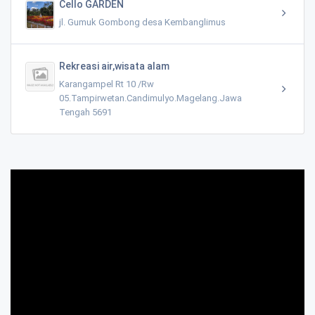
Cello GARDEN
jl. Gumuk Gombong desa Kembanglimus
Rekreasi air,wisata alam
Karangampel Rt 10 /Rw
05.Tampirwetan.Candimulyo.Magelang.Jawa
Tengah 5691