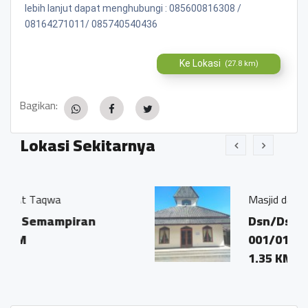
lebih lanjut dapat menghubungi : 085600816308 /
08164271011/ 085740540436
Ke Lokasi
(27.8 km)
Bagikan:
Lokasi Sekitarnya
Masjid darrurohman
Dsn/Ds. Kenalan RT/RW :
001/01 Kec. Pakis 56193
1.35 KM