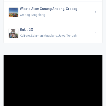
Wisata Alam Gunung Andong, Grabag
Grabag, Magelang
Bukit GG
Kalirejo,Salaman,Magelang,Jawa Tengah