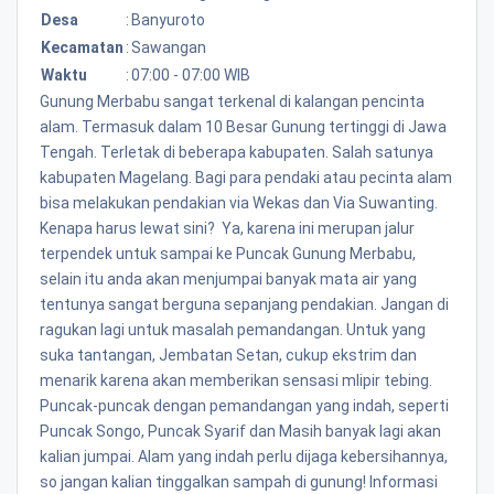
Desa
:
Banyuroto
Kecamatan
:
Sawangan
Waktu
:
07:00 - 07:00 WIB
Gunung Merbabu sangat terkenal di kalangan pencinta
alam. Termasuk dalam 10 Besar Gunung tertinggi di Jawa
Tengah. Terletak di beberapa kabupaten. Salah satunya
kabupaten Magelang. Bagi para pendaki atau pecinta alam
bisa melakukan pendakian via Wekas dan Via Suwanting.
Kenapa harus lewat sini? Ya, karena ini merupan jalur
terpendek untuk sampai ke Puncak Gunung Merbabu,
selain itu anda akan menjumpai banyak mata air yang
tentunya sangat berguna sepanjang pendakian. Jangan di
ragukan lagi untuk masalah pemandangan. Untuk yang
suka tantangan, Jembatan Setan, cukup ekstrim dan
menarik karena akan memberikan sensasi mlipir tebing.
Puncak-puncak dengan pemandangan yang indah, seperti
Puncak Songo, Puncak Syarif dan Masih banyak lagi akan
kalian jumpai. Alam yang indah perlu dijaga kebersihannya,
so jangan kalian tinggalkan sampah di gunung! Informasi