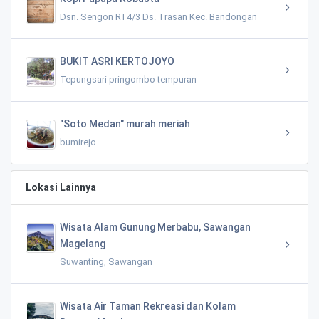
Dsn. Sengon RT4/3 Ds. Trasan Kec. Bandongan
BUKIT ASRI KERTOJOYO
Tepungsari pringombo tempuran
"Soto Medan" murah meriah
bumirejo
Lokasi Lainnya
Wisata Alam Gunung Merbabu, Sawangan
Magelang
Suwanting, Sawangan
Wisata Air Taman Rekreasi dan Kolam