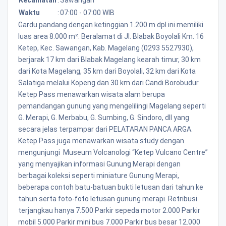
Waktu
:
07:00 - 07:00 WIB
Gardu pandang dengan ketinggian 1.200 m dpl ini memiliki
luas area 8.000 m². Beralamat di Jl. Blabak Boyolali Km. 16
Ketep, Kec. Sawangan, Kab. Magelang (0293 5527930),
berjarak 17 km dari Blabak Magelang kearah timur, 30 km
dari Kota Magelang, 35 km dari Boyolali, 32 km dari Kota
Salatiga melalui Kopeng dan 30 km dari Candi Borobudur.
Ketep Pass menawarkan wisata alam berupa
pemandangan gunung yang mengelilingi Magelang seperti
G. Merapi, G. Merbabu, G. Sumbing, G. Sindoro, dll yang
secara jelas terpampar dari PELATARAN PANCA ARGA.
Ketep Pass juga menawarkan wisata study dengan
mengunjungi Museum Volcanologi “Ketep Vulcano Centre”
yang menyajikan informasi Gunung Merapi dengan
berbagai koleksi seperti miniature Gunung Merapi,
beberapa contoh batu-batuan bukti letusan dari tahun ke
tahun serta foto-foto letusan gunung merapi. Retribusi
terjangkau hanya 7.500 Parkir sepeda motor 2.000 Parkir
mobil 5.000 Parkir mini bus 7.000 Parkir bus besar 12.000