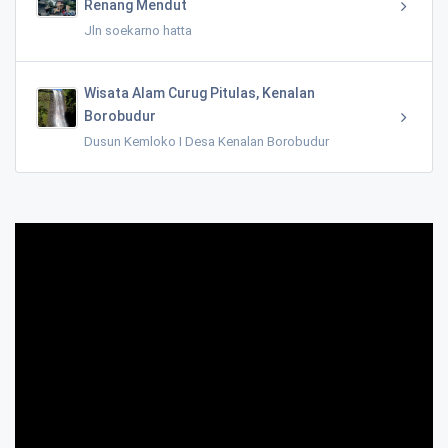
Renang Mendut
Jln soekarno hatta
Wisata Alam Curug Pitulas, Kenalan
Borobudur
Dusun Kemloko I Desa Kenalan Borobudur