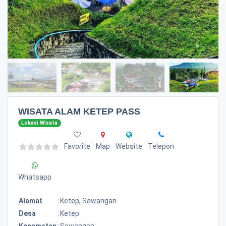
WISATA ALAM KETEP PASS
Lokasi Wisata
Favorite
Map
Website
Telepon
Whatsapp
Alamat
:
Ketep, Sawangan
Desa
:
Ketep
Kecamatan
:
Sawangan