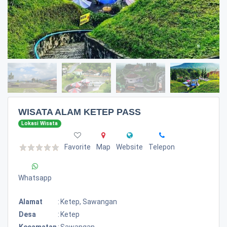
WISATA ALAM KETEP PASS
Lokasi Wisata
Favorite
Map
Website
Telepon
Whatsapp
Alamat
:
Ketep, Sawangan
Desa
:
Ketep
Kecamatan
:
Sawangan