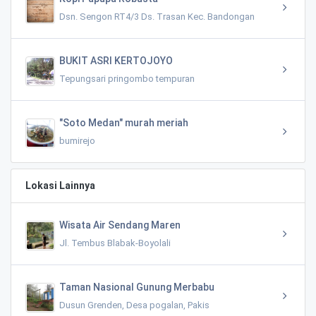
Dsn. Sengon RT4/3 Ds. Trasan Kec. Bandongan
BUKIT ASRI KERTOJOYO
Tepungsari pringombo tempuran
"Soto Medan" murah meriah
bumirejo
Lokasi Lainnya
Wisata Air Sendang Maren
Jl. Tembus Blabak-Boyolali
Taman Nasional Gunung Merbabu
Dusun Grenden, Desa pogalan, Pakis