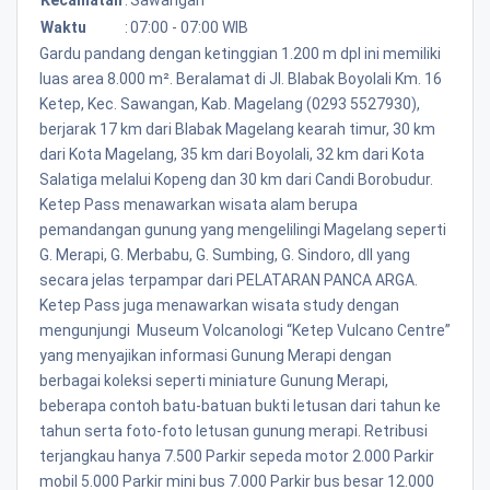
Waktu
:
07:00 - 07:00 WIB
Gardu pandang dengan ketinggian 1.200 m dpl ini memiliki
luas area 8.000 m². Beralamat di Jl. Blabak Boyolali Km. 16
Ketep, Kec. Sawangan, Kab. Magelang (0293 5527930),
berjarak 17 km dari Blabak Magelang kearah timur, 30 km
dari Kota Magelang, 35 km dari Boyolali, 32 km dari Kota
Salatiga melalui Kopeng dan 30 km dari Candi Borobudur.
Ketep Pass menawarkan wisata alam berupa
pemandangan gunung yang mengelilingi Magelang seperti
G. Merapi, G. Merbabu, G. Sumbing, G. Sindoro, dll yang
secara jelas terpampar dari PELATARAN PANCA ARGA.
Ketep Pass juga menawarkan wisata study dengan
mengunjungi Museum Volcanologi “Ketep Vulcano Centre”
yang menyajikan informasi Gunung Merapi dengan
berbagai koleksi seperti miniature Gunung Merapi,
beberapa contoh batu-batuan bukti letusan dari tahun ke
tahun serta foto-foto letusan gunung merapi. Retribusi
terjangkau hanya 7.500 Parkir sepeda motor 2.000 Parkir
mobil 5.000 Parkir mini bus 7.000 Parkir bus besar 12.000