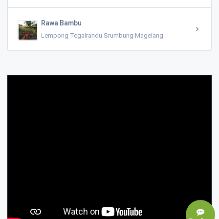
Rawa Bambu
Lempong Tegalrandu Srumbung Magelang