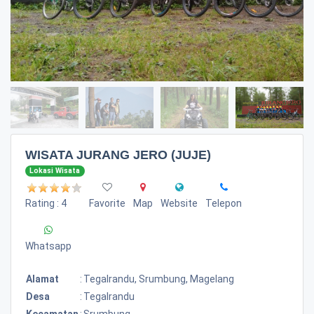
WISATA JURANG JERO (JUJE)
Lokasi Wisata
Rating : 4
Favorite
Map
Website
Telepon
Whatsapp
Alamat
:
Tegalrandu, Srumbung, Magelang
Desa
:
Tegalrandu
Kecamatan
:
Srumbung