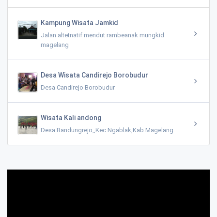
Kampung Wisata Jamkid
Jalan altetnatif mendut rambeanak mungkid
magelang
Desa Wisata Candirejo Borobudur
Desa Candirejo Borobudur
Wisata Kali andong
Desa Bandungrejo,,Kec.Ngablak,Kab.Magelang