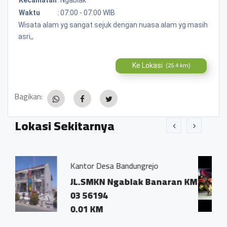
Waktu
:
07:00 - 07:00 WIB
Wisata alam yg sangat sejuk dengan nuasa alam yg masih
asri,,
Ke Lokasi
(25.4 km)
Bagikan:
Lokasi Sekitarnya
or Desa Bandungrejo
Kuda lumping
setyo Raharjo
SMKN Ngablak Banaran KM
Dusun Sor
6194
Bandungrej
 KM
0.04 KM