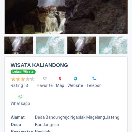
WISATA KALIANDONG
Lokasi Wisata
Rating : 3
Favorite
Map
Website
Telepon
Whatsapp
Alamat
:
Desa Bandungrejo,ngablak Magelang,jateng
Desa
:
Bandungrejo
Kecamatan
:
Ngablak