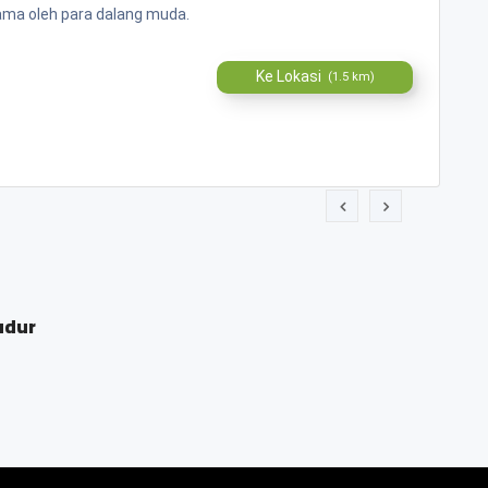
ama oleh para dalang muda.
Ke Lokasi
(1.5 km)
udur