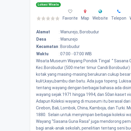
Lokasi Wisata
Favorite
Map
Website
Telepon
Alamat
:
Wanurejo, Borobudur
Desa
:
Wanurejo
Kecamatan
:
Borobudur
Waktu
:
07:00 - 07:00 WIB
Wisata Museum Wayang Pondok Tingal “ Sasana Gun
Kec.Borobudur (500 meter timur Candi Borobudur)
kotak yang masing-masing berukuran cukup besar te
kulit,kayu,bambu dan batu. Ada juga topeng. Lukis
tentang wayang dengan berbagai bahasa ada disin
wayang sejak 1971 hingga 1994, dan 50an kaset v
Adapun Koleksi wayang di museum itu berasal dari 
Cirebon, Bali, Lombok, China, Kamboja, dan Turki.
1880. Selain untuk menyimpan berbagai koleksi wa
Wayang “Sasana Guna Rasa” juga mendorong pemanf
bagi anak-anak sekolah, penelitian tentang seni b