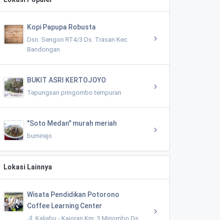
Kopi Papupa Robusta
Dsn. Sengon RT4/3 Ds. Trasan Kec.
Bandongan
BUKIT ASRI KERTOJOYO
Tepungsari pringombo tempuran
"Soto Medan" murah meriah
bumirejo
Lokasi Lainnya
Wisata Pendidikan Potorono
Coffee Learning Center
Jl. Kaliabu - Kajoran Km. 3 Miriombo Ds.