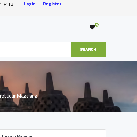
Login
Register
r : +112
0
SEARCH
orobudur Magelang
Lokasi Populer