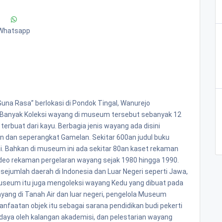
Whatsapp
a Rasa” berlokasi di Pondok Tingal, Wanurejo
 Banyak Koleksi wayang di museum tersebut sebanyak 12
rbuat dari kayu. Berbagia jenis wayang ada disini
an dan seperangkat Gamelan. Sekitar 600an judul buku
i. Bahkan di museum ini ada sekitar 80an kaset rekaman
ideo rekaman pergelaran wayang sejak 1980 hingga 1990.
sejumlah daerah di Indonesia dan Luar Negeri seperti Jawa,
 Museum itu juga mengoleksi wayang Kedu yang dibuat pada
yang di Tanah Air dan luar negeri, pengelola Museum
aatan objek itu sebagai sarana pendidikan budi pekerti
udaya oleh kalangan akademisi, dan pelestarian wayang