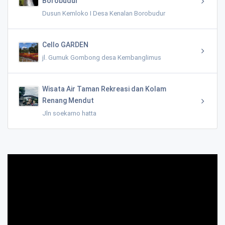
Borobudur
Dusun Kemloko I Desa Kenalan Borobudur
Cello GARDEN
jl. Gumuk Gombong desa Kembanglimus
Wisata Air Taman Rekreasi dan Kolam
Renang Mendut
Jln soekarno hatta