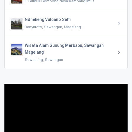
jl. Gumuk Gombong desa Kembanglimus
Ndhekeng Vulcano Selfi
Banyuroto, Sawangan, Magelang
Wisata Alam Gunung Merbabu, Sawangan
Magelang
Suwanting, Sawangan