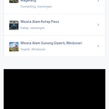
Magelang
Suwanting, Sawangan
Wisata Alam Ketep Pass
Ketep, sawangan
Wisata Alam Gunung Giyanti, Windusari
Giyanti, Windusari