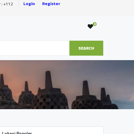
Login
Register
r : +112
0
SEARCH
Lokasi Populer