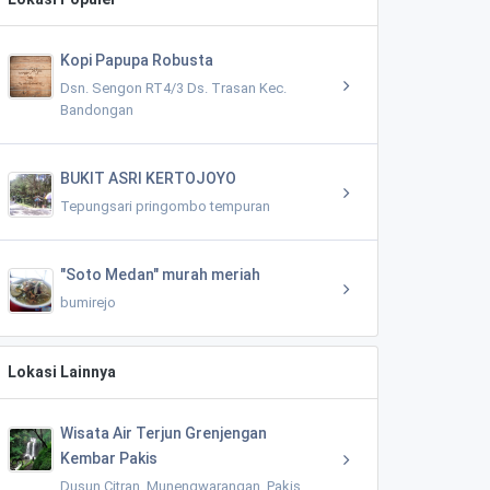
Kopi Papupa Robusta
Dsn. Sengon RT4/3 Ds. Trasan Kec.
Bandongan
BUKIT ASRI KERTOJOYO
Tepungsari pringombo tempuran
"Soto Medan" murah meriah
bumirejo
Lokasi Lainnya
Wisata Air Terjun Grenjengan
Kembar Pakis
Dusun Citran, Munengwarangan, Pakis