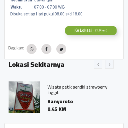
Waktu
:
07:00 - 07:00 WIB
Dibuka setiap Hari pukul 08.00 s/d 18.00
Ke Lokasi
(21.9 km)
Bagikan:
Lokasi Sekitarnya
Wisata petik sendiri strawberry
Rum
Inggit
Ba
Banyuroto
0.0
0.45 KM