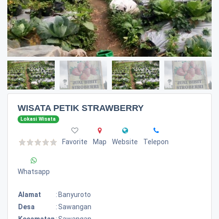
WISATA PETIK STRAWBERRY
Lokasi Wisata
Favorite
Map
Website
Telepon
Whatsapp
Alamat
:
Banyuroto
Desa
:
Sawangan
Kecamatan
:
Sawangan