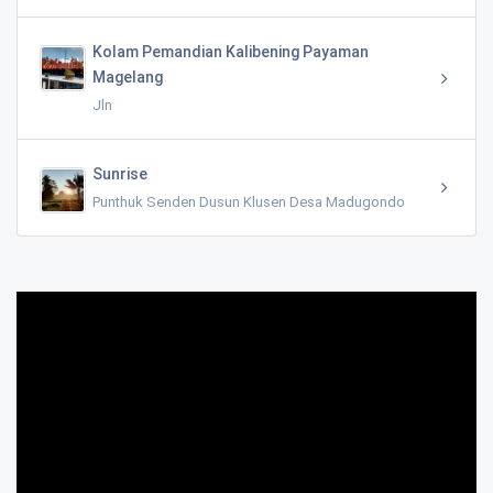
Kolam Pemandian Kalibening Payaman
Magelang
Jln
Sunrise
Punthuk Senden Dusun Klusen Desa Madugondo