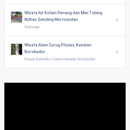
Wisata Air Kolam Renang dan Mini Tubing
Ndhas Gending Mertoyudan
Sukorejo
Wisata Alam Curug Pitulas, Kenalan
Borobudur
Dusun Kemloko I Desa Kenalan Borobudur