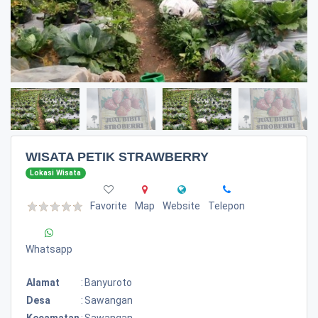
WISATA PETIK STRAWBERRY
Lokasi Wisata
Favorite
Map
Website
Telepon
Whatsapp
Alamat
:
Banyuroto
Desa
:
Sawangan
Kecamatan
:
Sawangan