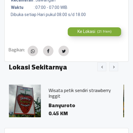
Waktu
:
07:00 - 07:00 WIB
Dibuka setiap Hari pukul 08.00 s/d 18.00
Ke Lokasi
(21.9 km)
Bagikan:
Lokasi Sekitarnya
Wisata petik sendiri strawberry
Ruma
Inggit
Bany
Banyuroto
0.06
0.45 KM