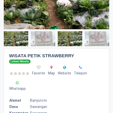
WISATA PETIK STRAWBERRY
Lokasi Wisata
Favorite
Map
Website
Telepon
Whatsapp
Alamat
:
Banyuroto
Desa
:
Sawangan
Kecamatan
:
Sawangan