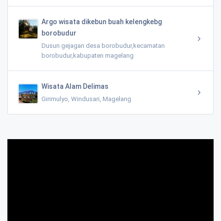
Argo wisata dikebun buah kelengkebg
borobudur
Dusun gejagan desa borobudur,kecamatan
borobudur,kabupaten magelang
Wisata Alam Delimas
Girimulyo, Windusari, Magelang