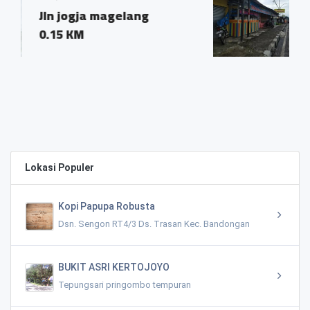
elang
Mendut, Mungkid Ma
0.14 KM
Lokasi Populer
Kopi Papupa Robusta
Dsn. Sengon RT4/3 Ds. Trasan Kec. Bandongan
BUKIT ASRI KERTOJOYO
Tepungsari pringombo tempuran