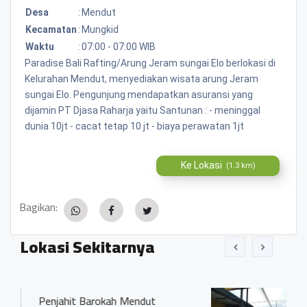
Desa
:
Mendut
Kecamatan
:
Mungkid
Waktu
:
07:00 - 07:00 WIB
Paradise Bali Rafting/Arung Jeram sungai Elo berlokasi di
Kelurahan Mendut, menyediakan wisata arung Jeram
sungai Elo. Pengunjung mendapatkan asuransi yang
dijamin PT Djasa Raharja yaitu Santunan : - meninggal
dunia 10jt - cacat tetap 10 jt - biaya perawatan 1jt
Ke Lokasi
(1.3 km)
Bagikan:
Lokasi Sekitarnya
 Mendut
Rumah Makan Minang Mur