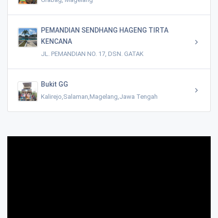
PEMANDIAN SENDHANG HAGENG TIRTA
KENCANA
JL. PEMANDIAN NO. 17, DSN. GATAK
Bukit GG
Kalirejo,Salaman,Magelang,Jawa Tengah