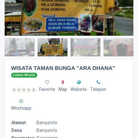
WISATA TAMAN BUNGA "ARA DHANA"
Lokasi Wisata
Favorite
Map
Website
Telepon
Whatsapp
Alamat
:
Banyuroto
Desa
:
Banyuroto
Kecamatan
:
Sawangan