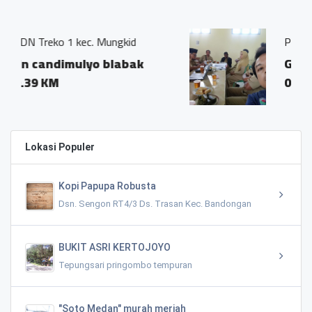
ngkid
Pemerintah Desa Gondang
blabak
Gondang Mungkid Mag
0.67 KM
Lokasi Populer
Kopi Papupa Robusta
Dsn. Sengon RT4/3 Ds. Trasan Kec. Bandongan
BUKIT ASRI KERTOJOYO
Tepungsari pringombo tempuran
"Soto Medan" murah meriah