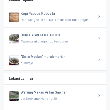
Kopi Papupa Robusta
Dsn. Sengon RT4/3 Ds. Trasan Kec. Bandongan
BUKIT ASRI KERTOJOYO
Tepungsari pringombo tempuran
"Soto Medan" murah meriah
bumirejo
Lokasi Lainnya
Warung Makan Arfan Sawitan
Jln Soekarno Hatta no 30