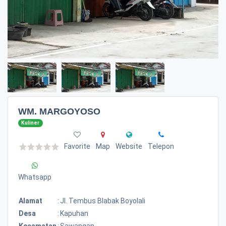
WM. MARGOYOSO
Kuliner
Favorite
Map
Website
Telepon
Whatsapp
Alamat
:
Jl. Tembus Blabak Boyolali
Desa
:
Kapuhan
Kecamatan
:
Sawangan