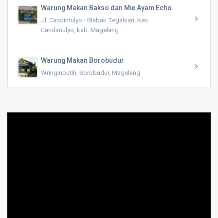
Warung Makan Bakso dan Mie Ayam Echo
Jl. Candimulyo - Blabak Tegalsari, Kec.
Candimulyo, kab. Magelang
Warung Makan Borobudur
Wringinputih, Borobudur, Magelang