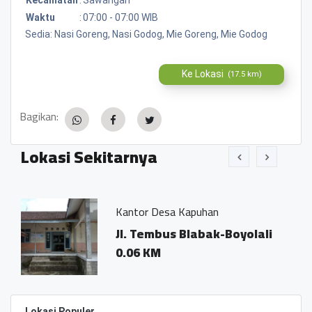
Waktu
:
07:00 - 07:00 WIB
Sedia: Nasi Goreng, Nasi Godog, Mie Goreng, Mie Godog
Ke Lokasi
(17.5 km)
Bagikan:
Lokasi Sekitarnya
Kantor Desa Kapuhan
Bat
Jl. Tembus Blabak-Boyolali
Jl.
0.06 KM
0.0
Lokasi Populer