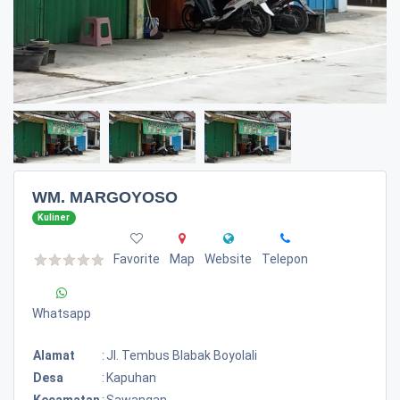
WM. MARGOYOSO
Kuliner
Favorite
Map
Website
Telepon
Whatsapp
Alamat
:
Jl. Tembus Blabak Boyolali
Desa
:
Kapuhan
Kecamatan
:
Sawangan