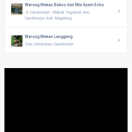
Warung Makan Bakso dan Mie Ayam Echo
Jl. Candimulyo - Blabak Tegalsari, Kec.
Candimulyo, kab. Magelang
Warung Makan Langgeng
Tirip, Kembaran, Candimulyo