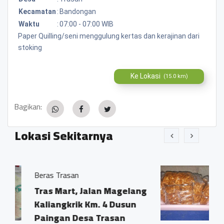
Kecamatan
:
Bandongan
Waktu
:
07:00 - 07:00 WIB
Paper Quilling/seni menggulung kertas dan kerajinan dari
stoking
Ke Lokasi
(15.0 km)
Bagikan:
Lokasi Sekitarnya
an
Jajanan Kecil
t, Jalan Magelang
Sindon trasan
rik Km. 4 Dusun
Bandongan Ma
 Desa Trasan
0.71 KM