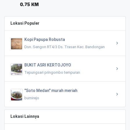
Lokasi Populer
Kopi Papupa Robusta
Dsn. Sengon RT4/3 Ds. Trasan Kec. Bandongan
BUKIT ASRI KERTOJOYO
Tepungsari pringombo tempuran
"Soto Medan" murah meriah
bumirejo
Lokasi Lainnya