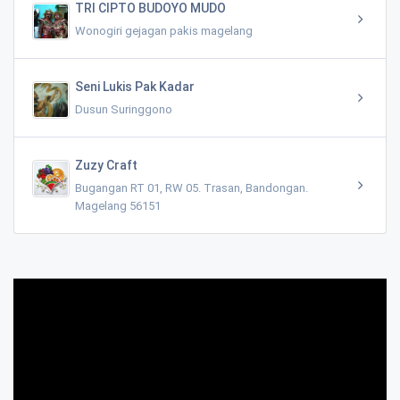
TRI CIPTO BUDOYO MUDO
Wonogiri gejagan pakis magelang
Seni Lukis Pak Kadar
Dusun Suringgono
Zuzy Craft
Bugangan RT 01, RW 05. Trasan, Bandongan.
Magelang 56151